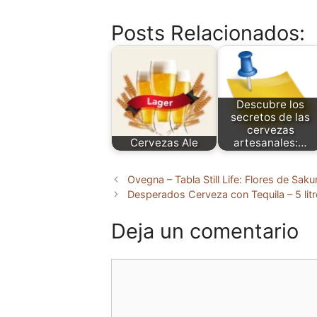
Posts Relacionados:
Descubre los
secretos de las
cervezas
Cervezas Ale
artesanales:…
Ovegna – Tabla Still Life: Flores de Sa
Desperados Cerveza con Tequila – 5 litro
Deja un comentario
Comentario