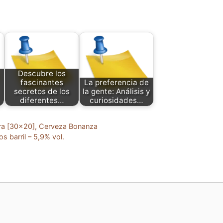
Descubre los
fascinantes
La preferencia de
secretos de los
la gente: Análisis y
diferentes…
curiosidades…
kura [30×20], Cerveza Bonanza
s barril – 5,9% vol.