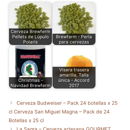
Cerveza Brewferm
Pellets de Lúpulo
Brewferm - Perla
Polaris
para cervezas
Visera trasera
amarilla, Talla
Christmas -
única - Accord
Navidad Brewferm
2017
Cerveza Budweiser – Pack 24 botellas x 25
cl Cerveza San Miguel Magna – Pack de 24
Botellas x 25 cl
La Sagra – Cerveza artesana GOURMET