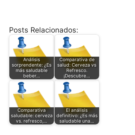
Posts Relacionados:
Análisis
Comparativa de
sorprendente: ¿Es
salud: Cerveza vs
más saludable
Refresco.
beber…
¡Descubre…
Comparativa
El análisis
saludable: cerveza
definitivo: ¿Es más
vs. refresco,…
saludable una…