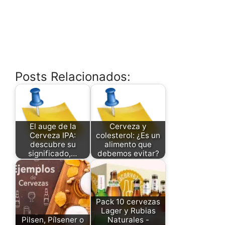
Posts Relacionados:
El auge de la
Cerveza y
Cerveza IPA:
colesterol: ¿Es un
descubre su
alimento que
significado,…
debemos evitar?
Pack 10 cervezas
Lager y Rubias
Pilsen, Pílsener o
Naturales -