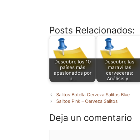
Posts Relacionados:
Descubre los 10
Descubre las
países más
maravillas
apasionados por
cerveceras:
la…
Análisis y…
Salitos Botella Cerveza Salitos Blue
Salitos Pink – Cerveza Salitos
Deja un comentario
Comentario