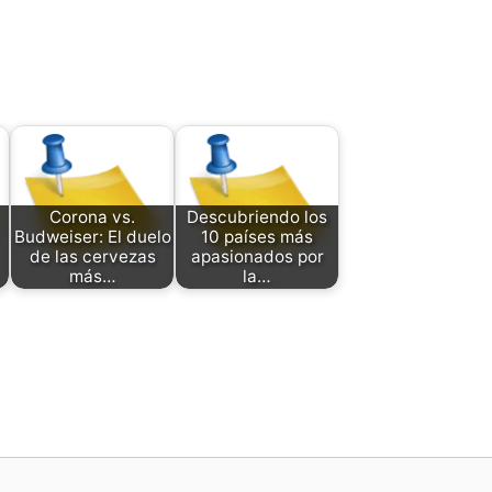
Corona vs.
Descubriendo los
Budweiser: El duelo
10 países más
de las cervezas
apasionados por
más…
la…