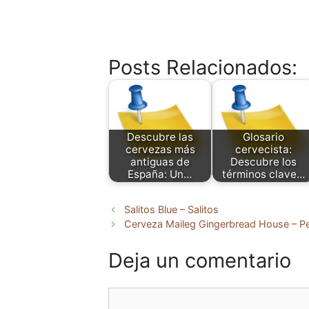
Posts Relacionados:
Descubre las
Glosario
cervezas más
cervecista:
antiguas de
Descubre los
España: Un…
términos clave…
Salitos Blue – Salitos
Cerveza Maileg Gingerbread House – 
Deja un comentario
Comentario