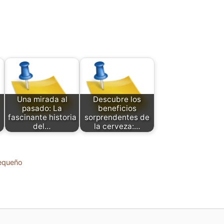
Una mirada al
Descubre los
pasado: La
beneficios
fascinante historia
sorprendentes de
del…
la cerveza:…
Pequeño