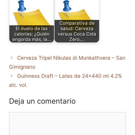
Comparativa de
El duelo de las
salud: Cerveza
calorías: ¿Quién
versus Coca Cola
engorda más, la…
Zero,…
Cerveza Tripel Nikulas di Munkathvera – San
Gimignano
Guinness Draft – Latas de 24×440 ml 4.2%
alc. vol.
Deja un comentario
Comentario