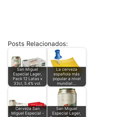
Posts Relacionados:
San Miguel
La cerveza
Especial Lager,
española más
Pack 12 Latas x
popular a nivel
33cl, 5.4% vol.
mundial:…
Cerveza San
San Miguel
Miguel Especial -
Especial Lager,