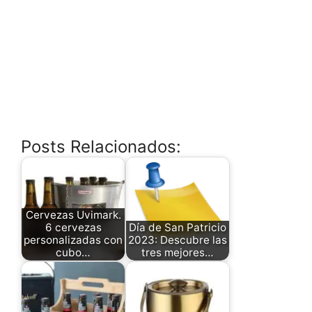
Posts Relacionados:
Cervezas Uvimark.
6 cervezas
Día de San Patricio
personalizadas con
2023: Descubre las
cubo…
tres mejores…