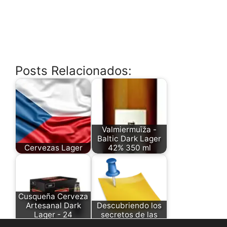
Posts Relacionados:
Valmiermuīža -
Baltic Dark Lager
Cervezas Lager
42% 350 ml
Cusqueña Cerveza
Artesanal Dark
Descubriendo los
Lager - 24
secretos de las
unidades de 33cl
cervezas Lager:…