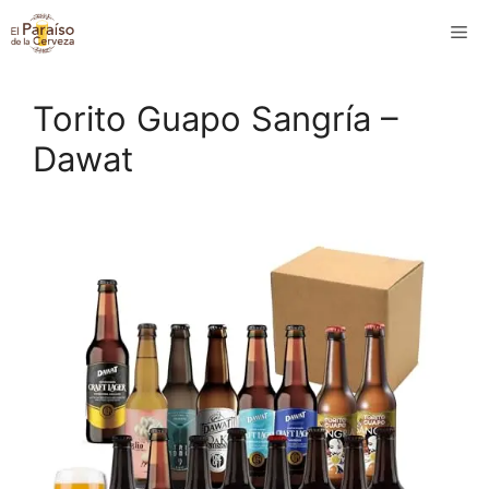
Saltar
M
al
contenido
Torito Guapo Sangría –
Dawat