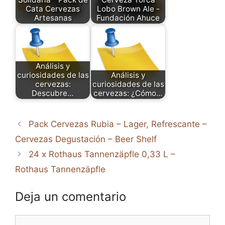
Cata Cervezas
Lobo Brown Ale -
Artesanas
Fundación Ahuce
Análisis y
curiosidades de las
Análisis y
cervezas:
curiosidades de las
Descubre…
cervezas: ¿Cómo…
Pack Cervezas Rubia – Lager, Refrescante –
Cervezas Degustación – Beer Shelf
24 x Rothaus Tannenzäpfle 0,33 L –
Rothaus Tannenzäpfle
Deja un comentario
Comentario