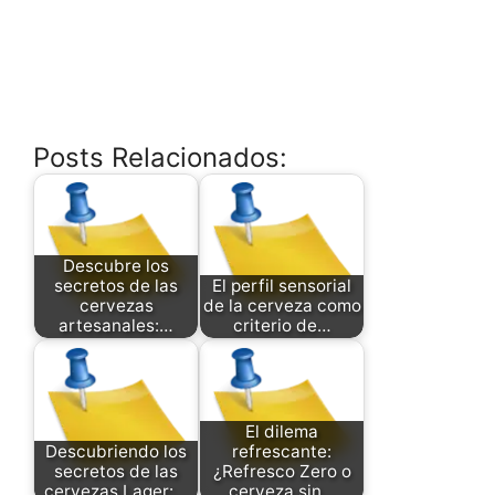
Posts Relacionados:
Descubre los
secretos de las
El perfil sensorial
cervezas
de la cerveza como
artesanales:…
criterio de…
El dilema
Descubriendo los
refrescante:
secretos de las
¿Refresco Zero o
cervezas Lager:…
cerveza sin…