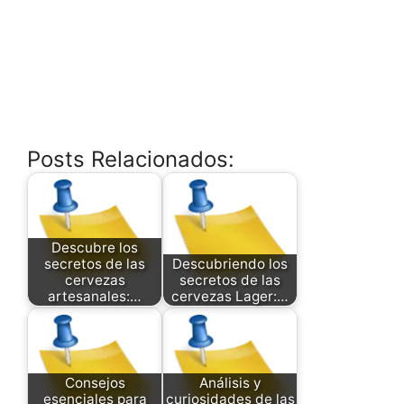
Posts Relacionados:
Descubre los
secretos de las
Descubriendo los
cervezas
secretos de las
artesanales:…
cervezas Lager:…
Consejos
Análisis y
esenciales para
curiosidades de las