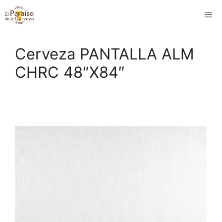
Saltar
M
al
contenido
Cerveza PANTALLA ALM
CHRC 48″X84″