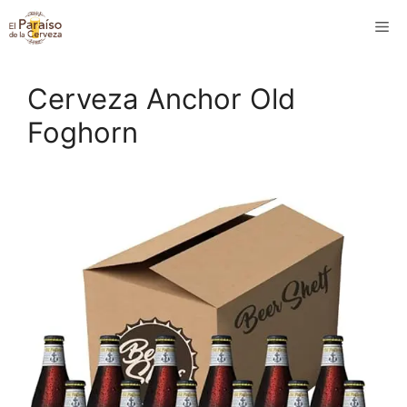
Saltar
M
al
contenido
Cerveza Anchor Old
Foghorn