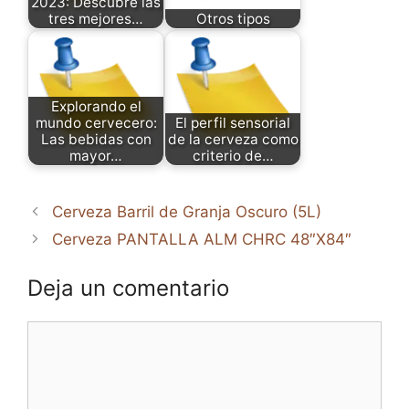
2023: Descubre las
tres mejores…
Otros tipos
Explorando el
mundo cervecero:
El perfil sensorial
Las bebidas con
de la cerveza como
mayor…
criterio de…
Cerveza Barril de Granja Oscuro (5L)
Cerveza PANTALLA ALM CHRC 48″X84″
Deja un comentario
Comentario