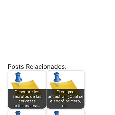
Posts Relacionados:
Descubre los
El enigma
secretos de las
ancestral: ¿Cuál se
cervezas
elaboró primero,
artesanales:…
el…