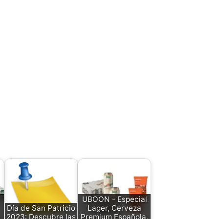
UBOON - Especial
Día de San Patricio
Lager, Cerveza
2023: Descubre las
Premium Española,