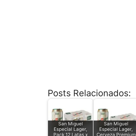
Posts Relacionados:
San Miguel
San Miguel
Especial Lager,
Especial Lager,
Pack 12 Latas x
Cerveza Premium