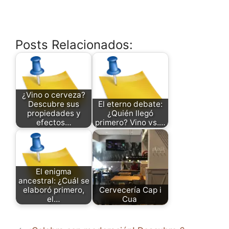
Posts Relacionados:
¿Vino o cerveza?
Descubre sus
El eterno debate:
propiedades y
¿Quién llegó
efectos…
primero? Vino vs.…
El enigma
ancestral: ¿Cuál se
elaboró primero,
Cervecería Cap i
el…
Cua