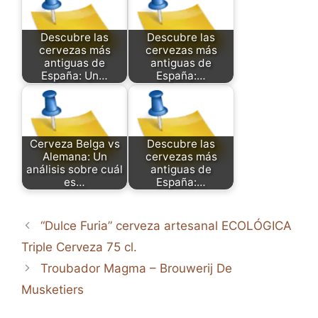
Descubre las
Descubre las
cervezas más
cervezas más
antiguas de
antiguas de
España: Un…
España:…
Cerveza Belga vs
Descubre las
Alemana: Un
cervezas más
análisis sobre cuál
antiguas de
es…
España:…
“Dulce Furia” cerveza artesanal ECOLÓGICA
Triple Cerveza 75 cl.
Troubador Magma – Brouwerij De
Musketiers