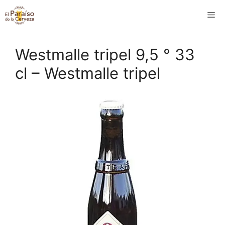
Saltar
M
al
contenido
Westmalle tripel 9,5 ° 33
cl – Westmalle tripel