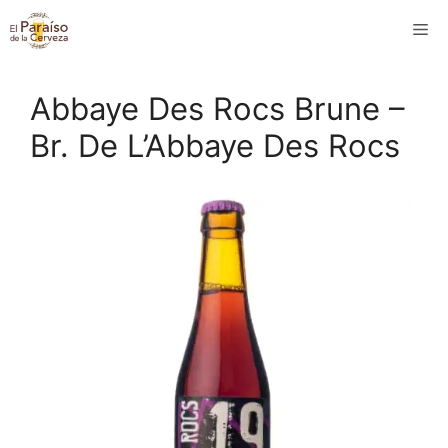
Saltar
M
al
contenido
Abbaye Des Rocs Brune –
Br. De L’Abbaye Des Rocs