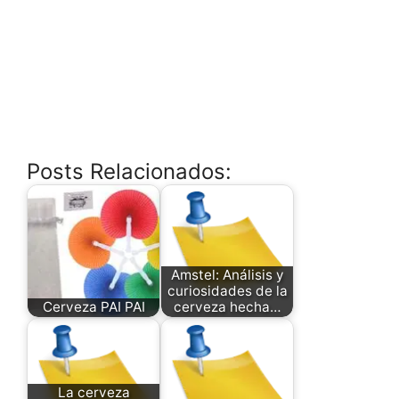
Posts Relacionados:
Amstel: Análisis y
curiosidades de la
Cerveza PAI PAI
cerveza hecha…
La cerveza