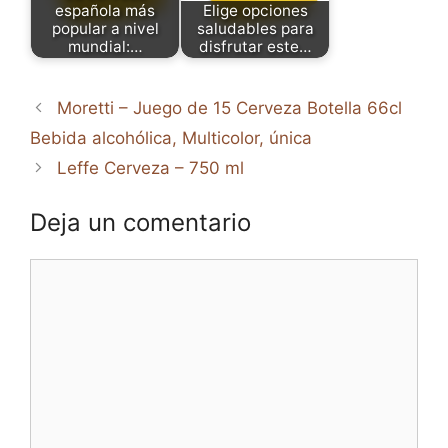
española más
Elige opciones
popular a nivel
saludables para
mundial:…
disfrutar este…
Moretti – Juego de 15 Cerveza Botella 66cl
Bebida alcohólica, Multicolor, única
Leffe Cerveza – 750 ml
Deja un comentario
Comentario