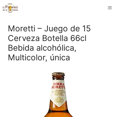
Saltar
M
al
contenido
Moretti – Juego de 15
Cerveza Botella 66cl
Bebida alcohólica,
Multicolor, única