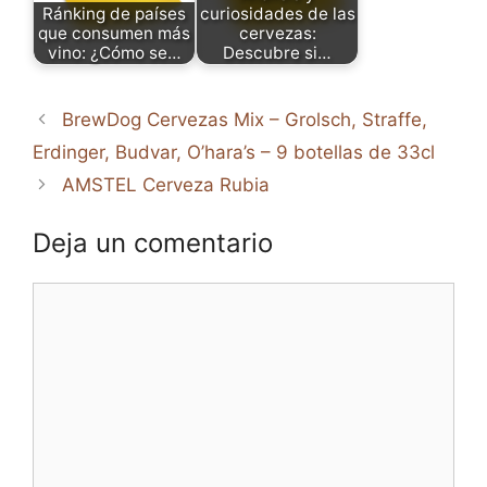
Ránking de países
curiosidades de las
que consumen más
cervezas:
vino: ¿Cómo se…
Descubre si…
BrewDog Cervezas Mix – Grolsch, Straffe,
Erdinger, Budvar, O’hara’s – 9 botellas de 33cl
AMSTEL Cerveza Rubia
Deja un comentario
Comentario