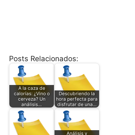
Posts Relacionados:
A la caza de
calorías: ¿Vino o
Descubriendo la
cerveza? Un
hora perfecta para
análisis…
disfrutar de una…
Análisis y