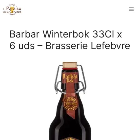
Saltar
M
al
contenido
Barbar Winterbok 33Cl x
6 uds – Brasserie Lefebvre