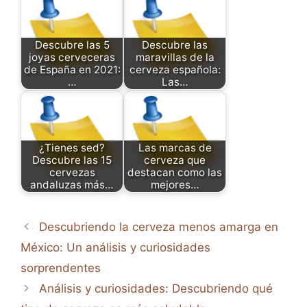
Descubre las 5
Descubre las
joyas cerveceras
maravillas de la
de España en 2021:
cerveza española:
…
Las…
¿Tienes sed?
Las marcas de
Descubre las 15
cerveza que
cervezas
destacan como las
andaluzas más…
mejores…
Descubriendo la cerveza menos amarga en
México: Un análisis y curiosidades
sorprendentes
Análisis y curiosidades: Descubriendo qué