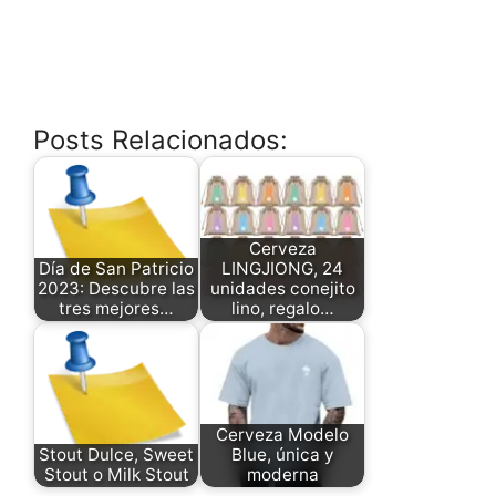
Posts Relacionados:
Cerveza
Día de San Patricio
LINGJIONG, 24
2023: Descubre las
unidades conejito
tres mejores…
lino, regalo…
Cerveza Modelo
Stout Dulce, Sweet
Blue, única y
Stout o Milk Stout
moderna