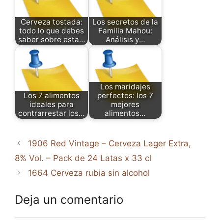
Cerveza tostada:
Los secretos de la
todo lo que debes
Familia Mahou:
saber sobre esta…
Análisis y…
Los maridajes
Los 7 alimentos
perfectos: los 7
ideales para
mejores
contrarrestar los…
alimentos…
1906 Red Vintage – Cerveza Lager Extra,
8% Vol. – Pack de 24 Latas x 33 cl
1664 Cerveza rubia sin alcohol
Deja un comentario