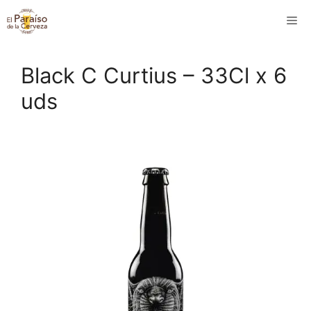
Saltar
M
al
contenido
Black C Curtius – 33Cl x 6
uds