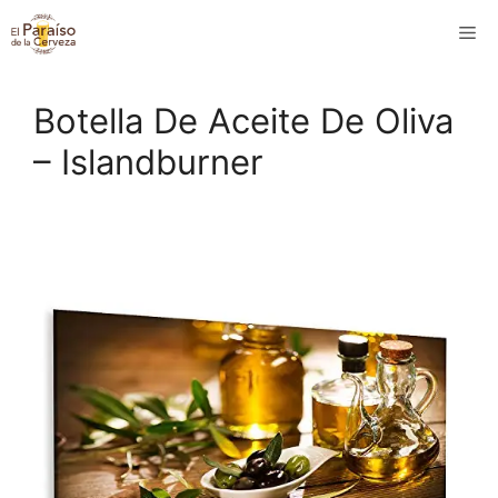
Saltar
M
al
contenido
Botella De Aceite De Oliva
– Islandburner