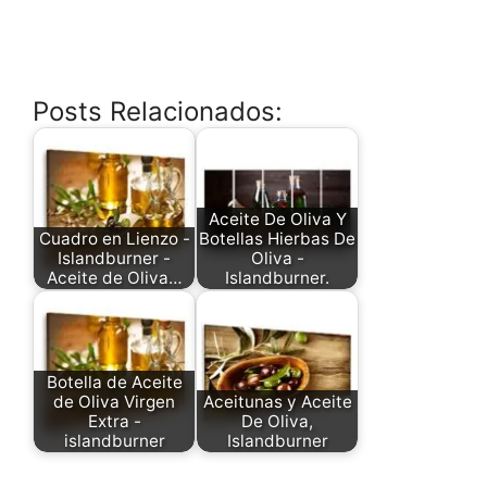
Posts Relacionados:
Aceite De Oliva Y
Cuadro en Lienzo -
Botellas Hierbas De
Islandburner -
Oliva -
Aceite de Oliva…
Islandburner.
Botella de Aceite
de Oliva Virgen
Aceitunas y Aceite
Extra -
De Oliva,
islandburner
Islandburner