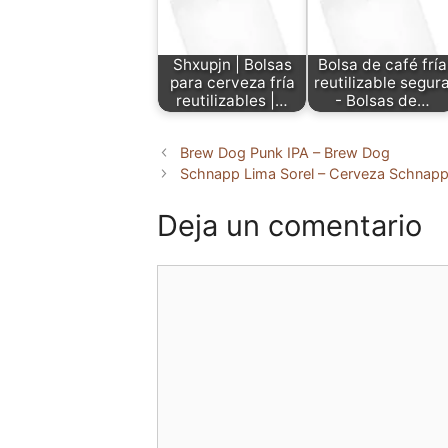
Shxupjn | Bolsas
Bolsa de café fría
para cerveza fría
reutilizable segur
reutilizables |…
- Bolsas de…
Brew Dog Punk IPA – Brew Dog
Schnapp Lima Sorel – Cerveza Schnap
Deja un comentario
Comentario