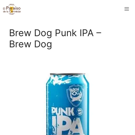
Saltar
M
al
contenido
Brew Dog Punk IPA –
Brew Dog