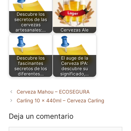
Descubre los
secretos de las
cervezas
artesanales:…
Cervezas Ale
Descubre los
El auge de la
fascinantes
Cerveza IPA:
secretos de los
descubre su
diferentes…
significado,…
Cerveza Mahou – ECOSEGURA
Carling 10 x 440ml – Cerveza Carling
Deja un comentario
Comentario