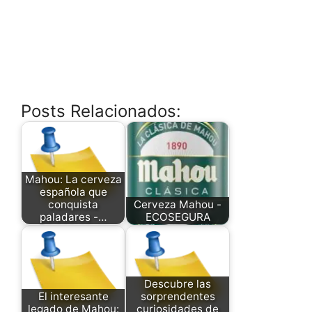
Posts Relacionados:
Mahou: La cerveza
española que
conquista
Cerveza Mahou -
paladares -…
ECOSEGURA
Descubre las
El interesante
sorprendentes
legado de Mahou:
curiosidades de