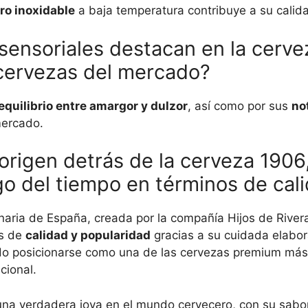
ro inoxidable
a baja temperatura contribuye a su calida
 sensoriales destacan en la cerve
 cervezas del mercado?
equilibrio entre amargor y dulzor
, así como por sus
no
mercado.
y origen detrás de la cerveza 190
go del tiempo en términos de cal
naria de España, creada por la compañía Hijos de River
os de
calidad y popularidad
gracias a su cuidada elabor
do posicionarse como una de las cervezas premium más
cional.
na verdadera joya en el mundo cervecero, con su sabor 