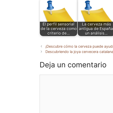
El perfil sensorial
La cerveza más
de la cerveza como
antigua de España
criterio de…
un análisis…
¡Descubre cómo la cerveza puede ayuda
Descubriendo la joya cervecera catalan
Deja un comentario
Comentario