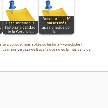
Descubre los 10
Descubriendo la
países más
:
historia y calidad
apasionados por
de la Cerveza…
la…
rte a conocer más sobre su historia y variedades!
a: La mejor cerveza de España que no es la más vendida