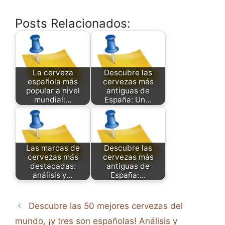
Posts Relacionados:
La cerveza
Descubre las
española más
cervezas más
popular a nivel
antiguas de
mundial:…
España: Un…
Las marcas de
Descubre las
cervezas más
cervezas más
destacadas:
antiguas de
análisis y…
España:…
Descubre las 50 mejores cervezas del
mundo, ¡y tres son españolas! Análisis y