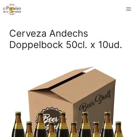
Saltar
M
al
contenido
Cerveza Andechs
Doppelbock 50cl. x 10ud.