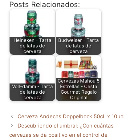
Posts Relacionados:
Heineken - Tarta
Budweiser - Tarta
de latas de
de latas de
cerveza
cerveza
Cervezas Mahou 5
Voll-damm - Tarta
Estrellas - Cesta
de latas de
Gourmet Regalo
cerveza
Original
Cerveza Andechs Doppelbock 50cl. x 10ud.
Descubriendo el umbral: ¿Con cuántas
cervezas se da positivo en el control de