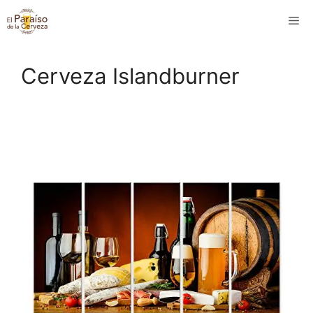
Saltar
M
al
contenido
Cerveza Islandburner