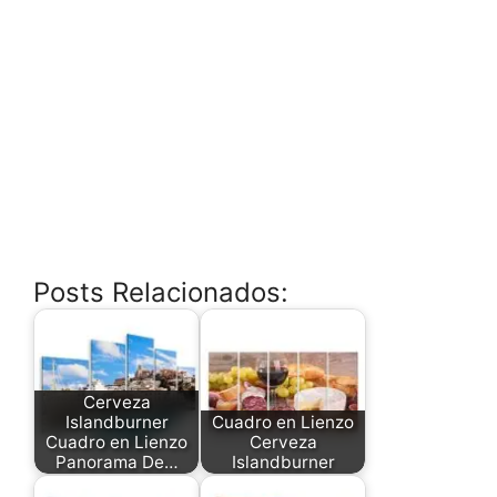
Posts Relacionados:
Cerveza
Islandburner
Cuadro en Lienzo
Cuadro en Lienzo
Cerveza
Panorama De…
Islandburner