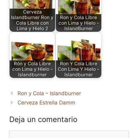
Cerveza
Islandburner Ron y
Ron y Cola Libre
Cola Libre con
con Lima y Hielo -
Lima y Hielo 2
IslandBurner
Rón y Cola Libre
Ron Y Cola Libre
con Lima y Hielo -
Con Lima Y Hielo -
Islandburner
Islandburner
Ron y Cola – Islandburner
Cerveza Estrella Damm
Deja un comentario
Comentario