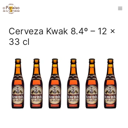
Saltar
M
al
contenido
Cerveza Kwak 8.4º – 12 x
33 cl