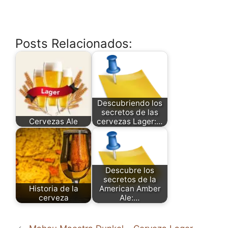
Posts Relacionados:
Descubriendo los
secretos de las
Cervezas Ale
cervezas Lager:…
Descubre los
secretos de la
Historia de la
American Amber
cerveza
Ale:…