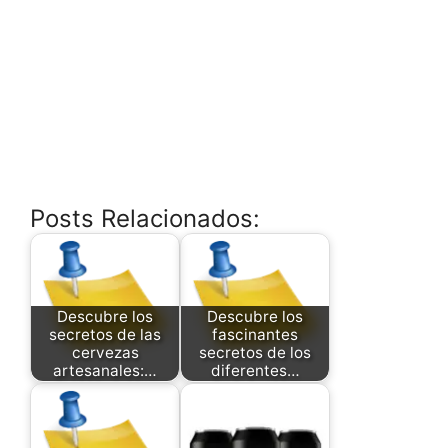
Posts Relacionados:
Descubre los
Descubre los
secretos de las
fascinantes
cervezas
secretos de los
artesanales:…
diferentes…