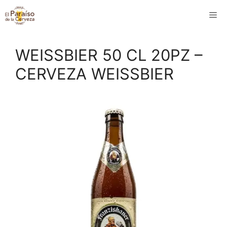
Saltar
M
al
contenido
WEISSBIER 50 CL 20PZ –
CERVEZA WEISSBIER