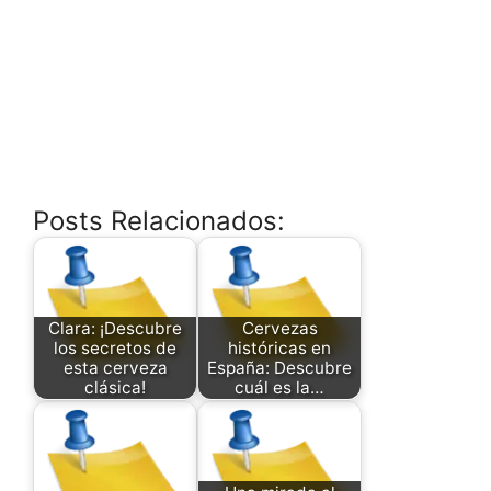
Posts Relacionados:
Clara: ¡Descubre
Cervezas
los secretos de
históricas en
esta cerveza
España: Descubre
clásica!
cuál es la…