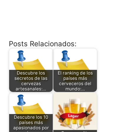
Posts Relacionados:
Descubre los
El ranking de los
secretos de las
países más
cervezas
cerveceros del
artesanales:…
mundo:…
Descubre los 10
países más
apasionados por