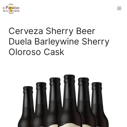
Saltar
M
al
contenido
Cerveza Sherry Beer
Duela Barleywine Sherry
Oloroso Cask