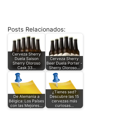
Posts Relacionados:
Cerveza Sherry
Duela Saison
Cerveza Sherry
Sherry Oloroso
Beer Duela Porter -
Cask 33…
Sherry Oloroso…
¿Tienes sed?
De Alemania a
Descubre las 15
Bélgica: Los Países
cervezas más
con las Mejores…
curiosas…