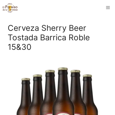
Saltar
M
al
contenido
Cerveza Sherry Beer
Tostada Barrica Roble
15&30