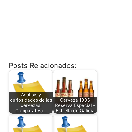
Posts Relacionados:
Análisis y
curiosidades de las
Cerveza 1906
cervezas:
Reserva Especial -
Comparativa…
Estrella de Galicia