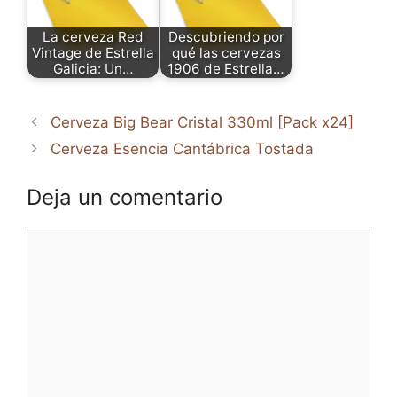
La cerveza Red
Descubriendo por
Vintage de Estrella
qué las cervezas
Galicia: Un…
1906 de Estrella…
Cerveza Big Bear Cristal 330ml [Pack x24]
Cerveza Esencia Cantábrica Tostada
Deja un comentario
Comentario