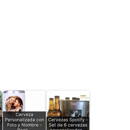
Cerveza
s
Personalizada con
Cervezas Spotify -
Foto y Nombre -
Set de 6 cervezas