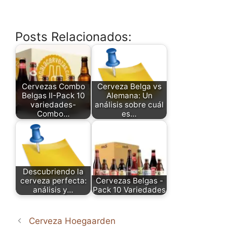
Posts Relacionados:
Cervezas Combo
Cerveza Belga vs
Belgas II-Pack 10
Alemana: Un
variedades-
análisis sobre cuál
Combo…
es…
Descubriendo la
cerveza perfecta:
Cervezas Belgas -
análisis y…
Pack 10 Variedades
Cerveza Hoegaarden