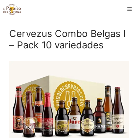
Saltar
M
al
contenido
Cervezus Combo Belgas I
– Pack 10 variedades