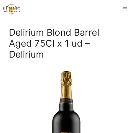
Saltar
M
al
contenido
Delirium Blond Barrel
Aged 75Cl x 1 ud –
Delirium