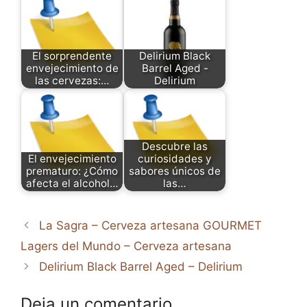
El sorprendente
Delirium Black
envejecimiento de
Barrel Aged -
las cervezas:…
Delirium
Descubre las
El envejecimiento
curiosidades y
prematuro: ¿Cómo
sabores únicos de
afecta el alcohol…
las…
La Sagra – Cerveza artesana GOURMET
Lagers del Mundo – Cerveza artesana
Delirium Black Barrel Aged – Delirium
Deja un comentario