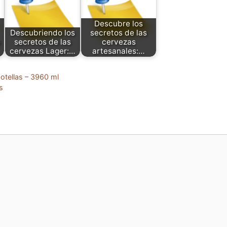
Descubre los
Descubriendo los
secretos de las
e
secretos de las
cervezas
cervezas Lager:…
artesanales:…
otellas – 3960 ml
s