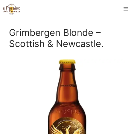
Saltar
M
al
contenido
Grimbergen Blonde –
Scottish & Newcastle.