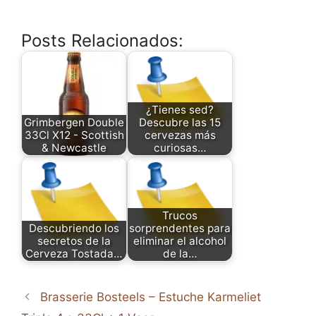
Posts Relacionados:
¿Tienes sed?
Grimbergen Double
Descubre las 15
33Cl X12 - Scottish
cervezas más
& Newcastle
curiosas…
Trucos
Descubriendo los
sorprendentes para
secretos de la
eliminar el alcohol
Cerveza Tostada…
de la…
Brasserie Bosteels – Estuche Karmeliet