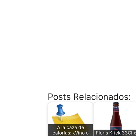
Posts Relacionados:
A la caza de
calorías: ¿Vino o
Floris Kriek 33Cl x