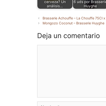
cerveza? Un
6 uds por Brasseri
análisis…
Huyghe
Brasserie Achouffe – La Chouffe 75Cl x
Mongozo Coconut – Brasserie Huyghe
Deja un comentario
Comentario
Nombre