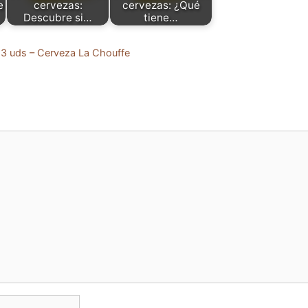
e
cervezas:
cervezas: ¿Qué
Descubre si…
tiene…
 3 uds – Cerveza La Chouffe