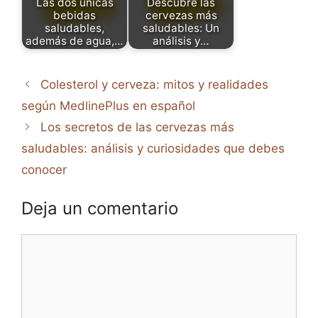
Las dos únicas
Descubre las
bebidas
cervezas más
saludables,
saludables: Un
además de agua,…
análisis y…
Colesterol y cerveza: mitos y realidades
según MedlinePlus en español
Los secretos de las cervezas más
saludables: análisis y curiosidades que debes
conocer
Deja un comentario
Comentario