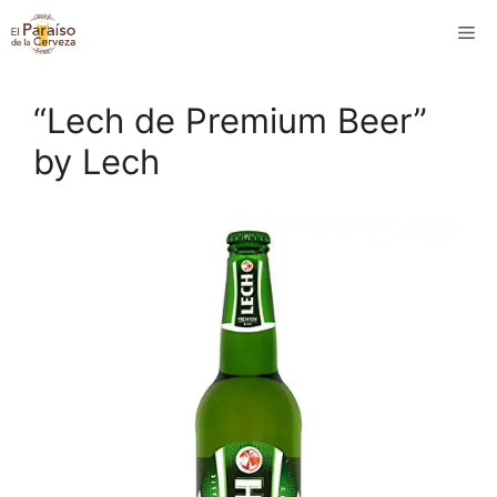
Saltar
M
al
contenido
“Lech de Premium Beer”
by Lech